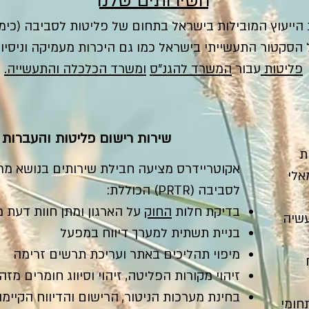
השירותים שלנו
ייעוץ המובילות בישראל בתחום של פליטות לסביבה (כימות
 הסקטור התעשייתי בישראל כמו גם היכרות מעמיקה וניסיון
פליטות
עבור
המשרד להגנ"ס
ומשרד הכלכלה והתעשייה.
שירות רישום פליטות והעברות לסבי
ת
אקוטריידרס מציעה חבילת שירותים בנושא מ
אלי
לסביבה (PRTR) הכוללת:
בדיקת חלות
החוק
על הארגון ומתן חוות דעת 
עשיה
בניית תשתית למערך דיווח במפעל
מיפוי תהליכים באתר ועריכת תרשים זרימה
זיהוי מקורות הפליטה, זיהוי וסיווג חומרים מזה
בחינת מערכות הניטור, הרישום והדיווח הקיימו
תחומי