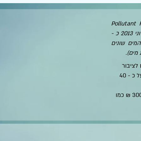
(Pollutant
Registry - PRTR) אשר עבר בכנסת במרץ 2012 מגדיר כי החל מיוני 2013 כ -
ל ידווחו מדי שנה אודות הפליטות של 114 מזהמים שונים
מים).
 לציבור
במערכת אינטרנטית ללא תשלום. תהליך החישוב והדיווח מתבסס על כ - 40
עלולה לגרור עיצומים כספיים וקנסות של עד 300,000 ₪ כמו