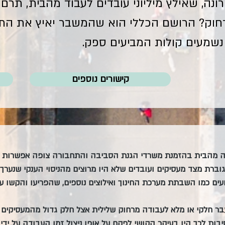
נה, שאילץ מיליוני עובדים לעבוד מהבית, תרם
וק? הרושם הכללי הוא שהמשבר יאיץ את התהל
שמעים קולות המביעים ספק.
קישורים נוספים
ודה מהבית בהזמנת משרדי הגנת הסביבה והתחבורה צופה אפשרות 
ברת מצד מעסיקים ועובדים שלא היו מרוצים מהניסוי הענקי שנערך 
עים כמו השבתת מערכת החינוך ואילוצים נוספים, שהפריעו והקשו ע
חלקי או מלא לעבודה מרחוק שלילית אצל חלק גדול מהמעסיקים ב
בות לכך היו בעיקר הקושי לפקח על אופן ניצול זמן העבודה על יד