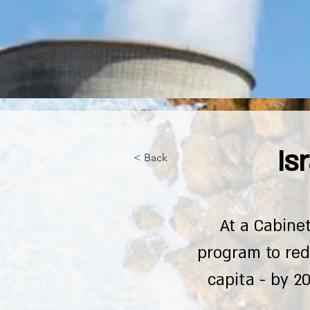
Is
< Back
At a Cabine
program to red
capita - by 2