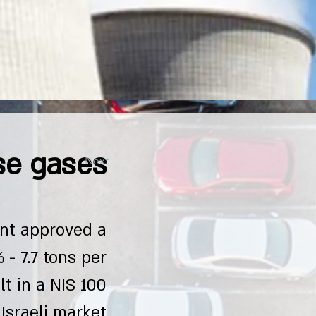
se gases
Next
ent approved a
- 7.7 tons per
t in a NIS 100
Israeli market.