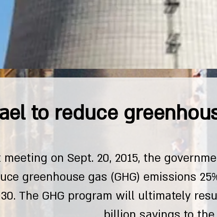
rael to reduce greenhou
t meeting on Sept. 20, 2015, the governm
uce greenhouse gas (GHG) emissions 25% 
030. The GHG program will ultimately resul
billion savings to the 